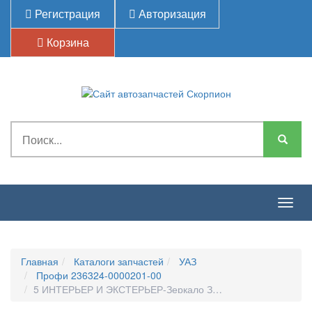
Регистрация
Авторизация
Корзина
Togg
navig
Главная
Каталоги запчастей
УАЗ
Профи 236324-0000201-00
5 ИНТЕРЬЕР И ЭКСТЕРЬЕР-Зеркало Заднего Вида Наружн