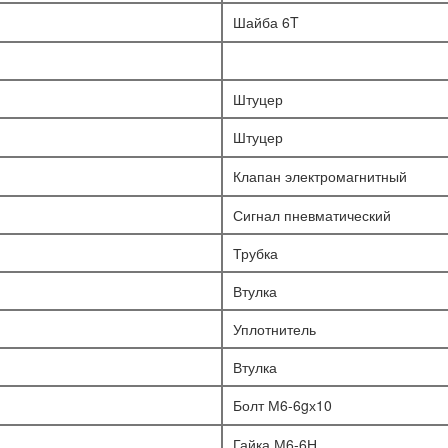
Шайба 6T
Штуцер
Штуцер
Клапан электромагнитный
Сигнал пневматический
Трубка
Втулка
Уплотнитель
Втулка
Болт М6-6gх10
Гайка М6-6Н