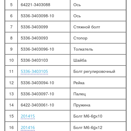
5
64221-3403088
Ось
6
5336-3403098-10
Ось
7
5336-3403099
Стяжной болт
8
5336-3403093
Стопор
9
5336-3403096-10
Толкатель
10
5336-3403103
Шайба
11
Болт регулировочный
5336-3403105
12
5336-3403094-10
Рейка
13
5336-3403097-10
Палец
14
6422-3403061-10
Пружина
15
Болт М6-6gх10
201415
16
Болт М6-6gх12
201416