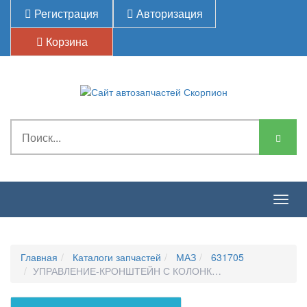
Регистрация
Авторизация
Корзина
Togg
navig
Главная
Каталоги запчастей
МАЗ
631705
УПРАВЛЕНИЕ-КРОНШТЕЙН С КОЛОНКОЙ 64221-3403008