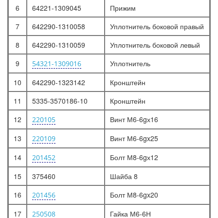
6
64221-1309045
Прижим
7
642290-1310058
Уплотнитель боковой правый
8
642290-1310059
Уплотнитель боковой левый
9
Уплотнитель
54321-1309016
10
642290-1323142
Кронштейн
11
5335-3570186-10
Кронштейн
12
Винт М6-6gх16
220105
13
Винт М6-6gx25
220109
14
Болт М8-6gх12
201452
15
375460
Шайба 8
16
Болт М8-6gx20
201456
17
Гайка М6-6Н
250508