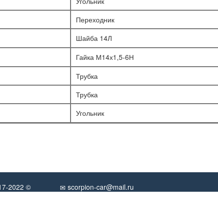
Угольник
Переходник
Шайба 14Л
Гайка М14х1,5-6Н
Трубка
Трубка
Угольник
017-2022 ©
scorpion-car@mail.ru
Обратная связь
. 13