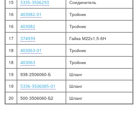
15
Соединитель
5335-3506293
16
Тройник
403082-01
16
Тройник
403082
17
Гайка М22х1,5-6Н
374939
18
Тройник
403063-01
18
Тройник
403063
19
938-2506060-Б
Шланг
19
Шланг
5336-3506085-01
20
500-3506060-Б2
Шланг