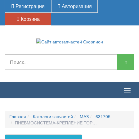
Регистрация
Авторизация
Корзина
Togg
navig
Главная
Каталоги запчастей
МАЗ
631705
ПНЕВМОСИСТЕМА-КРЕПЛЕНИЕ ТОРМОЗНЫХ КАМЕР 6317-