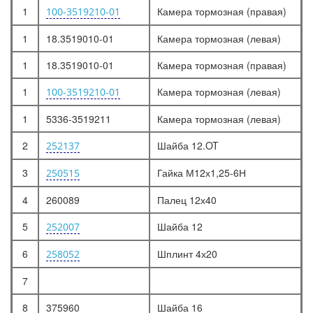
1
Камера тормозная (правая)
100-3519210-01
1
18.3519010-01
Камера тормозная (левая)
1
18.3519010-01
Камера тормозная (правая)
1
Камера тормозная (левая)
100-3519210-01
1
5336-3519211
Камера тормозная (левая)
2
Шайба 12.OT
252137
3
Гайка М12х1,25-6Н
250515
4
260089
Палец 12х40
5
Шайба 12
252007
6
Шплинт 4х20
258052
7
8
375960
Шайба 16