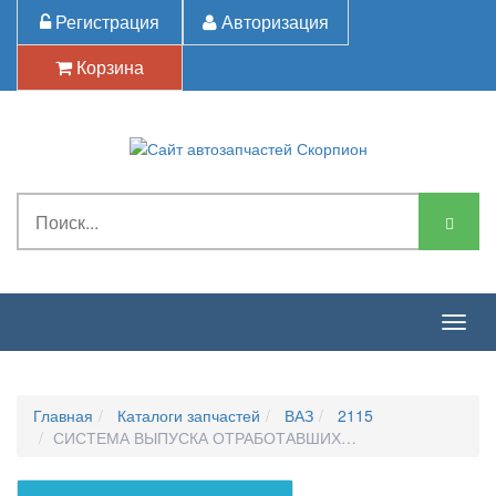
Регистрация
Авторизация
Корзина
Togg
navig
Главная
Каталоги запчастей
ВАЗ
2115
СИСТЕМА ВЫПУСКА ОТРАБОТАВШИХ ГАЗОВ-ТРУБЫ ВЫП