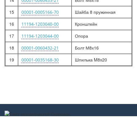
14
Болт М8х18
00001-0060433-21
15
Шайба 8 пружинная
00001-0005166-70
16
Кронштейн
11194-1203040-00
17
Опора
11194-1203044-00
18
Болт М8х16
00001-0060432-21
19
Шпилька M8x20
00001-0035168-30
Scorpion-car.ru 2017-2022 ©
scorpion-car@mail.ru
г. Дзержинск
Обратная связь
ул. Молодежная, д. 13