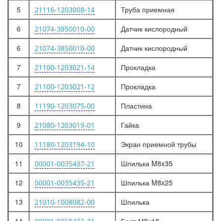
5
Труба приемная
21116-1203008-14
6
Датчик кислородный
21074-3850010-00
6
Датчик кислородный
21074-3850010-00
7
Прокладка
21100-1203021-14
7
Прокладка
21100-1203021-12
8
Пластина
11190-1203075-00
9
Гайка
21080-1203019-01
10
Экран приемной трубы
11180-1203194-10
11
Шпилька M8x35
00001-0035437-21
12
Шпилька M8x25
00001-0035435-21
13
Шпилька
21010-1008082-00