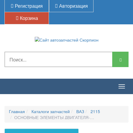
Регистрация
Авторизация
Корзина
Togg
navig
Главная
Каталоги запчастей
ВАЗ
2115
ОСНОВНЫЕ ЭЛЕМЕНТЫ ДВИГАТЕЛЯ-КАРТЕР МАСЛЯНЫЙ