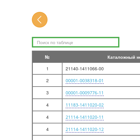
ДВИГАТЕЛЬ
ДВИГАТЕЛЬ
ПОДВЕСКА ДВИГАТЕЛЯ
ОСНОВНЫЕ ЭЛЕМЕНТЫ ДВИГАТЕЛЯ
БЛОК ЦИЛИНДРОВ И ГОЛОВКА БЛОКА
БЛОК ЦИЛИНДРОВ И ГОЛОВКА БЛОКА
№
Каталожный н
КАРТЕР МАСЛЯНЫЙ
1
21140-1411066-00
ВАЛ КОЛЕНЧАТЫЙ И МАХОВИК
2
00001-0038318-01
ШАТУНЫ И ПОРШНИ
3
00001-0009776-11
ШАТУНЫ И ПОРШНИ
ПРИВОД РАСПРЕДЕЛИТЕЛЬНОГО ВАЛА
4
11183-1411020-02
МЕХАНИЗМ ГАЗОРАСПРЕДЕЛИТЕЛЬНЫЙ
4
21114-1411020-11
СИСТЕМА ПИТАНИЯ
4
21114-1411020-12
БАК ТОПЛИВНЫЙ