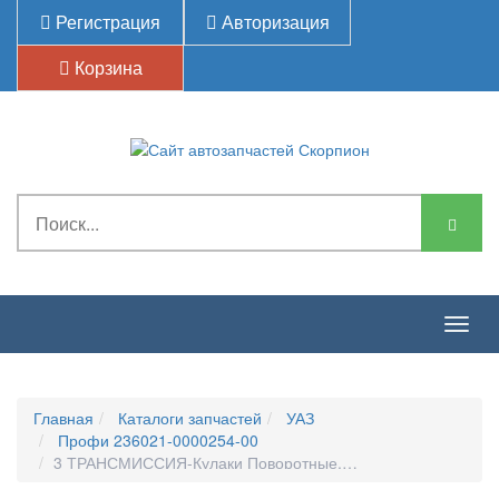
Регистрация
Авторизация
Корзина
Togg
navig
Главная
Каталоги запчастей
УАЗ
Профи 236021-0000254-00
3 ТРАНСМИССИЯ-Кулаки Поворотные, Шкворни, Цапфа Кул