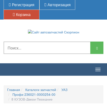
Регистрация
Авторизация
Корзина
Togg
navig
Главная
Каталоги запчастей
УАЗ
Профи 236021-0000254-00
8 КУЗОВ-Двери Передние