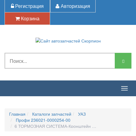
Регистрация
Авторизация
Корзина
Togg
navig
Главная
Каталоги запчастей
УАЗ
Профи 236021-0000254-00
6 ТОРМОЗНАЯ СИСТЕМА-Кронштейн Педали Тормоза