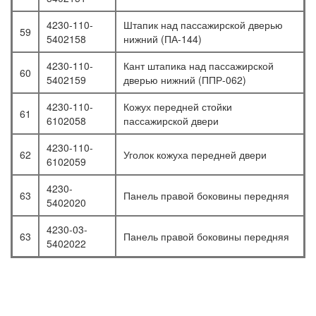
4230-110-
Штапик над пассажирской дверью
59
5402158
нижний (ПА-144)
4230-110-
Кант штапика над пассажирской
60
5402159
дверью нижний (ППР-062)
4230-110-
Кожух передней стойки
61
6102058
пассажирской двери
4230-110-
62
Уголок кожуха передней двери
6102059
4230-
63
Панель правой боковины передняя
5402020
4230-03-
63
Панель правой боковины передняя
5402022