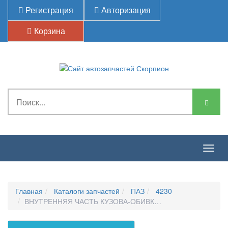
Регистрация
Авторизация
Корзина
Togg
navig
Главная
Каталоги запчастей
ПАЗ
4230
ВНУТРЕННЯЯ ЧАСТЬ КУЗОВА-ОБИВКА ВНУТРЕННЯЯ ПРА