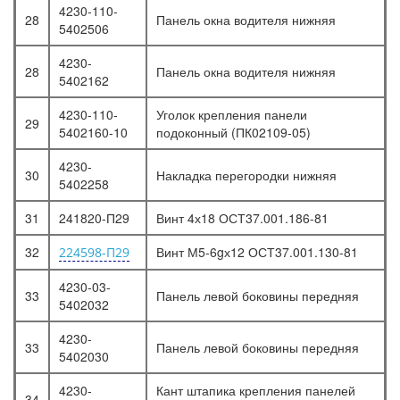
4230-110-
28
Панель окна водителя нижняя
5402506
4230-
28
Панель окна водителя нижняя
5402162
4230-110-
Уголок крепления панели
29
5402160-10
подоконный (ПК02109-05)
4230-
30
Накладка перегородки нижняя
5402258
31
241820-П29
Винт 4х18 ОСТ37.001.186-81
32
Винт М5-6gх12 ОСТ37.001.130-81
224598-П29
4230-03-
33
Панель левой боковины передняя
5402032
4230-
33
Панель левой боковины передняя
5402030
4230-
Кант штапика крепления панелей
34