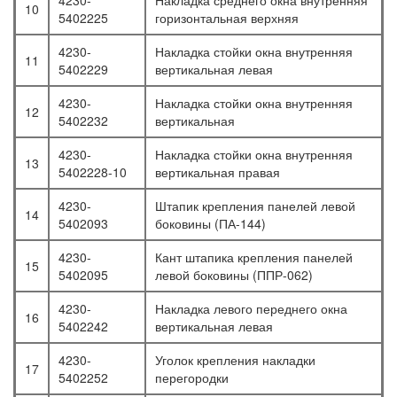
4230-
Накладка среднего окна внутренняя
10
5402225
горизонтальная верхняя
4230-
Накладка стойки окна внутренняя
11
5402229
вертикальная левая
4230-
Накладка стойки окна внутренняя
12
5402232
вертикальная
4230-
Накладка стойки окна внутренняя
13
5402228-10
вертикальная правая
4230-
Штапик крепления панелей левой
14
5402093
боковины (ПА-144)
4230-
Кант штапика крепления панелей
15
5402095
левой боковины (ППР-062)
4230-
Накладка левого переднего окна
16
5402242
вертикальная левая
4230-
Уголок крепления накладки
17
5402252
перегородки