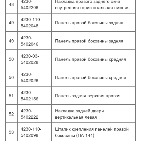
4230-
Накладка правого заднего окна
48
5402206
внутренняя горизонтальная нижняя
4230-110-
49
Панель правой боковины задняя
5402048
4230-
49
Панель правой боковины задняя
5402046
4230-03-
50
Панель правой боковины средняя
5402028
4230-
50
Панель правой боковины средняя
5402026
4230-
51
Панель задняя верхняя правая
5402156
4230-
Накладка задней двери
52
5402222
вертикальная левая
4230-110-
Штапик крепления панелей правой
53
5402098
боковины (ПА-144)