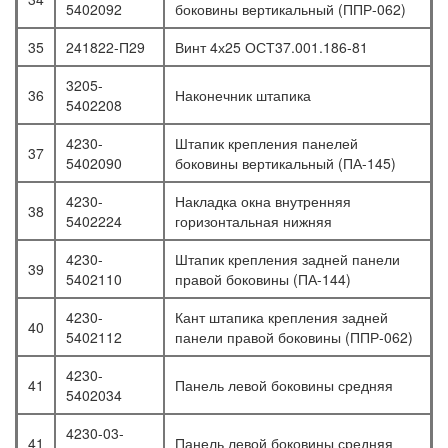
5402092
боковины вертикальный (ППР-062)
35
241822-П29
Винт 4х25 ОСТ37.001.186-81
3205-
36
Наконечник штапика
5402208
4230-
Штапик крепления панелей
37
5402090
боковины вертикальный (ПА-145)
4230-
Накладка окна внутренняя
38
5402224
горизонтальная нижняя
4230-
Штапик крепления задней панели
39
5402110
правой боковины (ПА-144)
4230-
Кант штапика крепления задней
40
5402112
панели правой боковины (ППР-062)
4230-
41
Панель левой боковины средняя
5402034
4230-03-
41
Панель левой боковины средняя