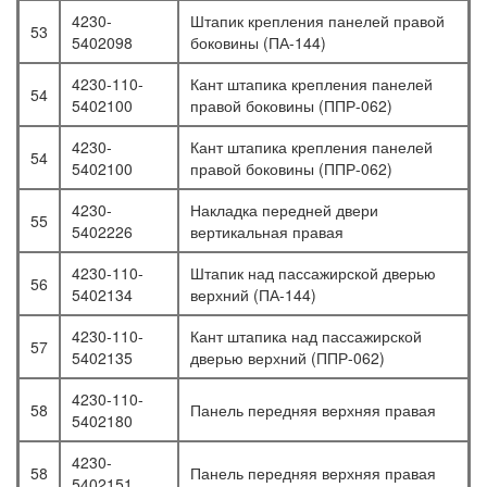
4230-
Штапик крепления панелей правой
53
5402098
боковины (ПА-144)
4230-110-
Кант штапика крепления панелей
54
5402100
правой боковины (ППР-062)
4230-
Кант штапика крепления панелей
54
5402100
правой боковины (ППР-062)
4230-
Накладка передней двери
55
5402226
вертикальная правая
4230-110-
Штапик над пассажирской дверью
56
5402134
верхний (ПА-144)
4230-110-
Кант штапика над пассажирской
57
5402135
дверью верхний (ППР-062)
4230-110-
58
Панель передняя верхняя правая
5402180
4230-
58
Панель передняя верхняя правая
5402151