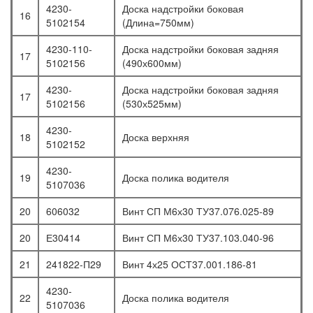
4230-
Доска надстройки боковая
16
5102154
(Длина=750мм)
4230-110-
Доска надстройки боковая задняя
17
5102156
(490х600мм)
4230-
Доска надстройки боковая задняя
17
5102156
(530х525мм)
4230-
18
Доска верхняя
5102152
4230-
19
Доска полика водителя
5107036
20
606032
Винт СП М6х30 ТУ37.076.025-89
20
Е30414
Винт СП М6х30 ТУ37.103.040-96
21
241822-П29
Винт 4х25 ОСТ37.001.186-81
4230-
22
Доска полика водителя
5107036