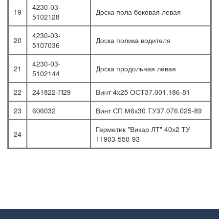
4230-03-
19
Доска пола боковая левая
5102128
4230-03-
20
Доска полика водителя
5107036
4230-03-
21
Доска продольная левая
5102144
22
241822-П29
Винт 4х25 ОСТ37.001.186-81
23
606032
Винт СП М6х30 ТУ37.076.025-89
Герметик "Викар ЛТ" 40х2 ТУ
24
11903-550-93