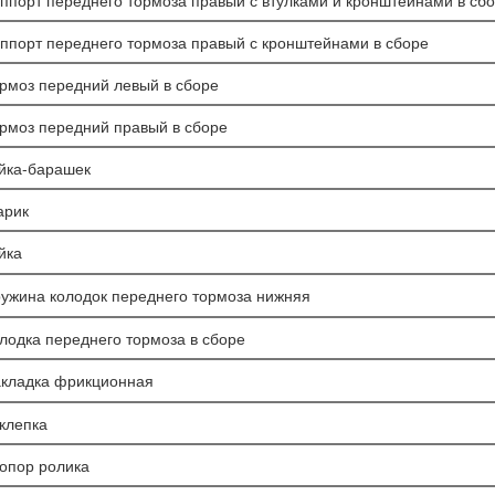
ппорт переднего тормоза правый с втулками и кронштейнами в сб
ппорт переднего тормоза правый с кронштейнами в сборе
рмоз передний левый в сборе
рмоз передний правый в сборе
йка-барашек
арик
йка
ужина колодок переднего тормоза нижняя
лодка переднего тормоза в сборе
кладка фрикционная
клепка
опор ролика