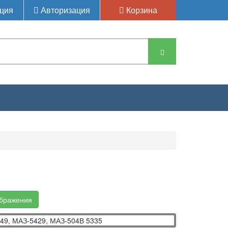
ция
Авторизация
Корзина
З-5549, МАЗ-5429, МАЗ-504В
ображения