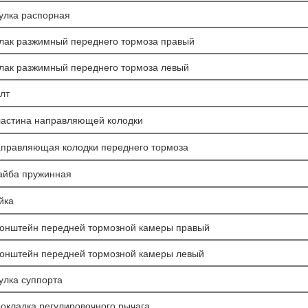
улка распорная
лак разжимный переднего тормоза правый
лак разжимный переднего тормоза левый
лт
астина направляющей колодки
правляющая колодки переднего тормоза
йба пружинная
йка
онштейн передней тормозной камеры правый
онштейн передней тормозной камеры левый
улка суппорта
окладка регулировочного рычага