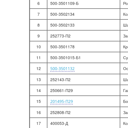
6
500-3501109-Б
Ро
Электрооборудование
7
500-3502134
Ко
СХЕМА ЭЛЕКТРООБОРУДОВАНИЯ
8
500-3502133
Ша
ЭЛЕКТРООБОРУДОВАНИЕ
9
252773-П2
За
ЭЛЕКТРООБОРУДОВАНИЕ ДВИГАТЕЛЯ
10
500-3501178
Кр
ГЕНЕРАТОР
УСТАНОВКА АККУМУЛЯТОРНЫХ БАТАРЕЙ, ВЫКЛЮЧАТЕЛЯ "МАССЫ" И РОЗЕТКИ
11
500-3501015-Б1
Су
СТАРТЕР
12
Ос
500-3501132
СИСТЕМА ОСВЕЩЕНИЯ
13
252143-П2
Ша
УСТАНОВКА ЗАДНИХ ФОНАРЕЙ И ПОВОРОТНЫХ ФАР МАЗ-5335
14
250661-П29
Га
БРЫЗГОВИКИ МАЗ-5429, МАЗ-504В И УСТАНОВКА ЗАДНИХ ФОНАРЕЙ МАЗ-5549, МАЗ-5429, МАЗ-504В
УСТАНОВКА ЗАДНИХ ФОНАРЕЙ И ПОВОРОТНЫХ ФАР МАЗ-509А
15
Бо
201495-П29
ЭЛЕМЕНТЫ ЭЛЕКТРООБОРУДОВАНИЯ
16
252808-П2
За
ЩИТОК ПРИБОРОВ И ПЕРЕДОК КАБИНЫ МАЗ-5335, МАЗ-5549, МАЗ-5429
17
400053-Д
Ко
ПРИВОД СПИДОМЕТРА