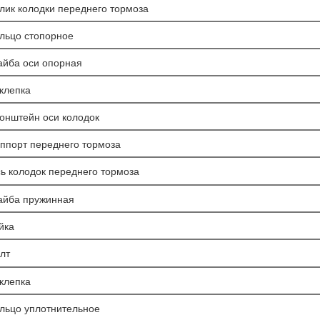
лик колодки переднего тормоза
льцо стопорное
йба оси опорная
клепка
онштейн оси колодок
ппорт переднего тормоза
ь колодок переднего тормоза
йба пружинная
йка
лт
клепка
льцо уплотнительное