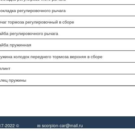
окладка регулировочного рычага
чаг тормоза регулировочный в сборе
йба регулировочного рычага
йба пружинная
ужина колодок переднего тормоза верхняя в сборе
линт
лец пружины
017-2022 ©
scorpion-car@mail.ru
Обратная связь