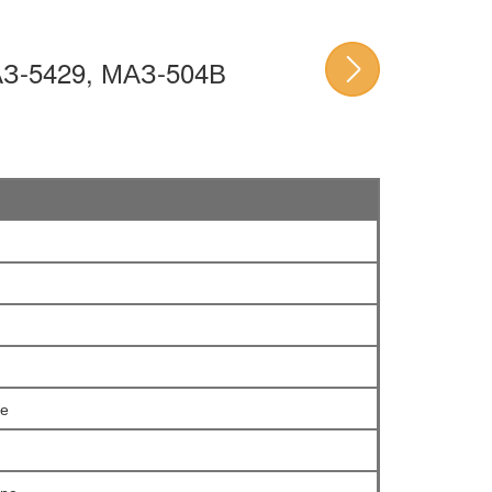
-5429, МАЗ-504В
ре