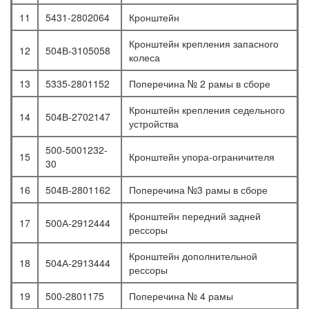
11
5431-2802064
Кронштейн
Кронштейн крепления запасного
12
504В-3105058
колеса
13
5335-2801152
Поперечина № 2 рамы в сборе
Кронштейн крепления седельного
14
504В-2702147
устройства
500-5001232-
15
Кронштейн упора-ограничителя
30
16
504В-2801162
Поперечина №3 рамы в сборе
Кронштейн передний задней
17
500А-2912444
рессоры
Кронштейн дополнительной
18
504А-2913444
рессоры
19
500-2801175
Поперечина № 4 рамы