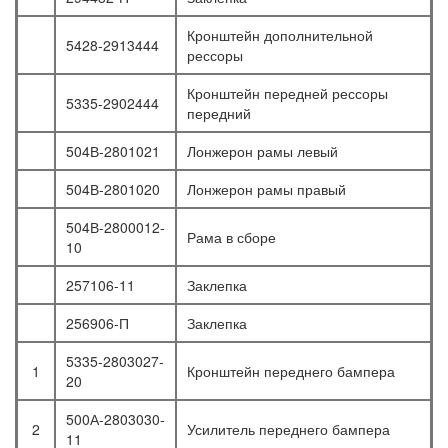
Кронштейн дополнительной
5428-2913444
рессоры
Кронштейн передней рессоры
5335-2902444
передний
504В-2801021
Лонжерон рамы левый
504В-2801020
Лонжерон рамы правый
504В-2800012-
Рама в сборе
10
257106-11
Заклепка
256906-П
Заклепка
5335-2803027-
1
Кронштейн переднего бампера
20
500А-2803030-
2
Усилитель переднего бампера
11