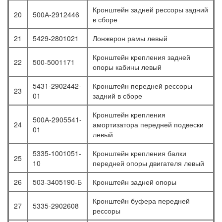
Кронштейн задней рессоры задний
20
500А-2912446
в сборе
21
5429-2801021
Лонжерон рамы левый
Кронштейн крепления задней
22
500-5001171
опоры кабины левый
5431-2902442-
Кронштейн передней рессоры
23
01
задний в сборе
Кронштейн крепления
500А-2905541-
24
амортизатора передней подвески
01
левый
5335-1001051-
Кронштейн крепления балки
25
10
передней опоры двигателя левый
26
503-3405190-Б
Кронштейн задней опоры
Кронштейн буфера передней
27
5335-2902608
рессоры