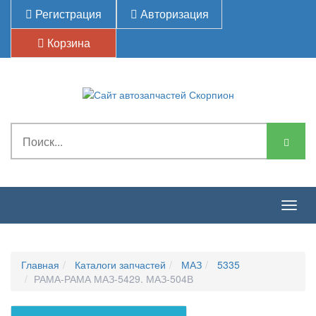
Регистрация
Авторизация
Корзина
Togg
navig
Главная
Каталоги запчастей
МАЗ
5335
РАМА-РАМА МАЗ-5429, МАЗ-504В