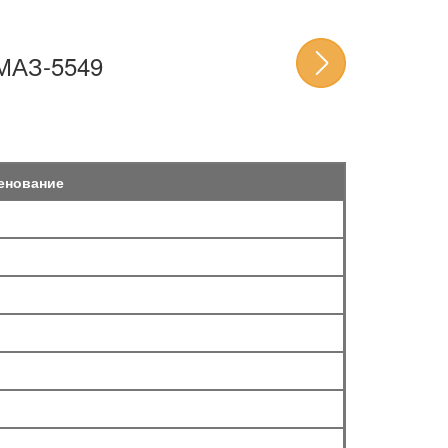
АЗ-5549
енование