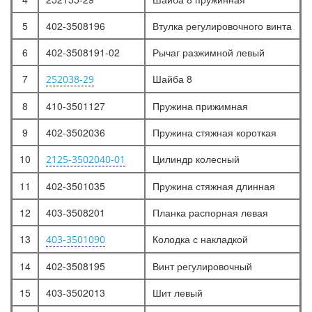
5
402-3508196
Втулка регулировочного винта
6
402-3508191-02
Рычаг разжимной левый
7
Шайба 8
252038-29
8
410-3501127
Пружина прижимная
9
402-3502036
Пружина стяжная короткая
10
Цилиндр колесный
2125-3502040-01
11
402-3501035
Пружина стяжная длинная
12
403-3508201
Планка распорная левая
13
Колодка с накладкой
403-3501090
14
402-3508195
Винт регулировочный
15
403-3502013
Шит левый