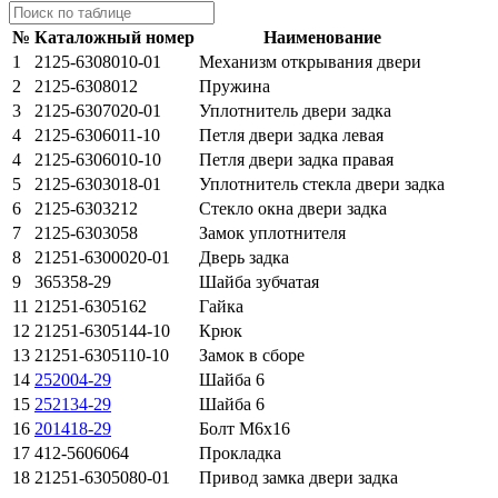
№
Каталожный номер
Наименование
1
2125-6308010-01
Механизм открывания двери
2
2125-6308012
Пружина
3
2125-6307020-01
Уплотнитель двери задка
4
2125-6306011-10
Петля двери задка левая
4
2125-6306010-10
Петля двери задка правая
5
2125-6303018-01
Уплотнитель стекла двери задка
6
2125-6303212
Стекло окна двери задка
7
2125-6303058
Замок уплотнителя
8
21251-6300020-01
Дверь задка
9
365358-29
Шайба зубчатая
11
21251-6305162
Гайка
12
21251-6305144-10
Крюк
13
21251-6305110-10
Замок в сборе
14
252004-29
Шайба 6
15
252134-29
Шайба 6
16
201418-29
Болт М6х16
17
412-5606064
Прокладка
18
21251-6305080-01
Привод замка двери задка