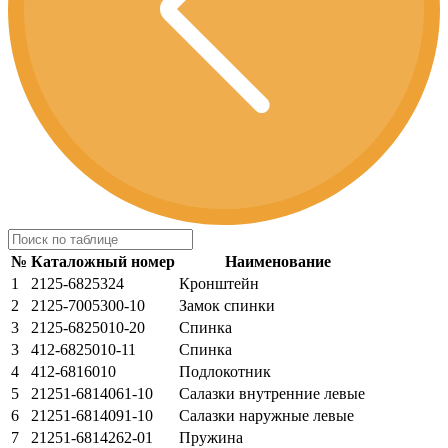
№
Каталожный номер
Наименование
1
2125-6825324
Кронштейн
2
2125-7005300-10
Замок спинки
3
2125-6825010-20
Спинка
3
412-6825010-11
Спинка
4
412-6816010
Подлокотник
5
21251-6814061-10
Салазки внутренние левые
6
21251-6814091-10
Салазки наружные левые
7
21251-6814262-01
Пружина