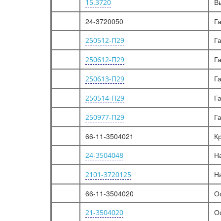
В
15.3720
ФАРЫ, ФОНАРИ ПЕРЕДНИЕ, ПОВТОРИТЕЛИ УКАЗАТЕЛЯ ПОВОРОТОВ, НОЖНОЙ ПЕРЕКЛЮЧАТЕЛЬ СВЕТА
24-3720050
Г
ФОНАРИ ЗАДНИЕ, ФАРА ЗАДНЕГО ХОДА
Г
250512-П29
ЭЛЕМЕНТЫ ЭЛЕКТРООБОРУДОВАНИЯ
Г
250612-П29
ЭЛЕКТРООБОРУДОВАНИЕ
ЭЛЕКТРОПРОВОДА
Г
250613-П29
ЩИТОК ПРИБОРОВ И ДАТЧИКИ
Г
250514-П29
ОРГАНЫ УПРАВЛЕНИЯ ЭЛЕКТРООБОРУДОВАНИЕМ И ЩИТОК ПРИБОРОВ
Г
250977-П29
ДАТЧИКИ ПРИБОРОВ ЭЛЕКТРООБОРУДОВАНИЯ
66-11-3504021
К
Кузов
Н
ЭЛЕМЕНТЫ КУЗОВА
24-3504048
КОРОБКА ОТБОРА МОЩНОСТИ
Н
2101-3720125
СИСТЕМА РЕГУЛИРОВАНИЯ ДАВЛЕНИЯ ВОЗДУХА В ШИНАХ, КРАН УПРАВЛЕНИЯ, РЕГУЛЯТОР ДАВЛЕНИЯ, ТРУБОПРОВОДЫ
66-11-3504020
О
ПОДВОД ВОЗДУХА К ШИНАМ, БЛОКИ ВОЗДУШНЫХ САЛЬНИКОВ, КОЛЕСНЫЕ КРАНЫ
О
21-3504020
ЛЕБЕДКА