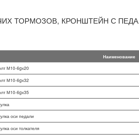
ЧИХ ТОРМОЗОВ, КРОНШТЕЙН С ПЕД
Наименование
олт М10-6gх20
олт М10-6gх32
олт М10-6gх35
тулка
тулка оси педали
тулка оси толкателя