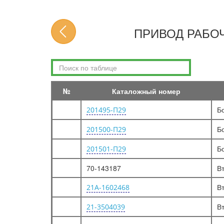
ГЛАВНЫЙ ЦИЛИНДР ТОРМОЗОВ
ТРУБОПРОВОДЫ ТОРМОЗНОЙ СИСТЕМЫ, АВАРИЙНАЯ СИГНАЛИЗАЦИЯ ПРЕКРАЩЕНИЯ ДЕЙСТВИЯ ТОРМОЗОВ
ПРИВОД РАБО
ТОРМОЗ СТОЯНОЧНЫЙ И ПРИВОД
КОМПРЕССОР
КРЕПЛЕНИЕ ВОЗДУШНОГО И ВАКУУМНЫХ БАЛЛОНОВ, РЕГУЛЯТОР ДАВЛЕНИЯ ТОРМОЗОВ
ВАКУУМНЫЙ НАСОС И ПРИВОД
№
Каталожный номер
ТРУБОПРОВОДЫ И ФИЛЬТР ВОЗДУШНЫЙ ГИДРОВАКУУМНОГО УСИЛИТЕЛЯ ТОРМОЗОВ, БАЛЛОНЫ ВАКУУМНЫЕ
Б
201495-П29
ЦИЛИНДР ГИДРОВАКУУМНОГО УСИЛИТЕЛЯ ТОРМОЗОВ И КЛАПАН УПРАВЛЕНИЯ
ГИДРОВАКУУМНЫЙ УСИЛИТЕЛЬ ТОРМОЗОВ, КОРПУС И ДИАФРАГМА
Б
201500-П29
Электрооборудование
Б
201501-П29
ЭЛЕКТРООБОРУДОВАНИЕ ДВИГАТЕЛЯ
70-143187
В
ГЕНЕРАТОР
В
21А-1602468
АККУМУЛЯТОРНЫЕ БАТАРЕИ
СТАРТЕР
В
21-3504039
СИСТЕМА ОСВЕЩЕНИЯ И ОПОВЕЩЕНИЯ