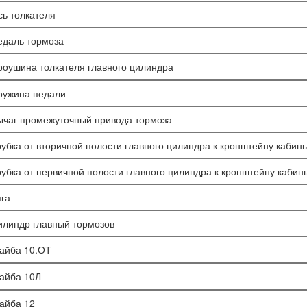
сь толкателя
едаль тормоза
роушина толкателя главного цилиндра
ружина педали
ычаг промежуточный привода тормоза
рубка от вторичной полости главного цилиндра к кронштейну кабин
рубка от первичной полости главного цилиндра к кронштейну кабин
яга
илиндр главный тормозов
айба 10.ОТ
айба 10Л
айба 12