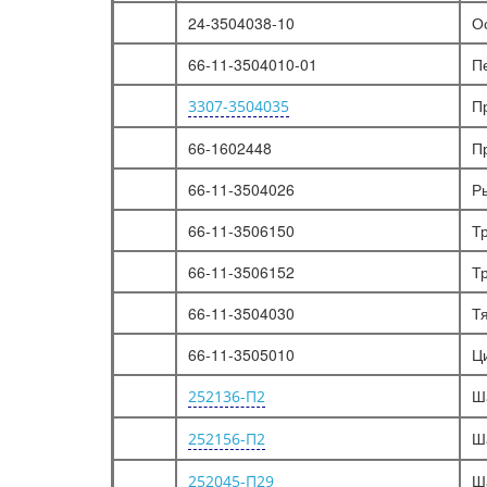
24-3504038-10
О
ЛЕБЕДКА С РЕДУКТОРОМ, ВАЛЫ КАРДАННЫЕ ПРИВОДА ЛЕБЕДКИ
КАРТЕР РЕДУКТОРА ЛЕБЕДКИ, ЧЕРВЯК И ЧЕРВЯЧНОЕ КОЛЕСО, БАРАБАН ЛЕБЕДКИ
66-11-3504010-01
П
УПРАВЛЕНИЕ ЛЕБЕДКОЙ, ТРОС С КОУШЕМ, БЛОК С КРЮКОМ
П
3307-3504035
КАБИНА И ЕЕ ЭЛЕМЕНТЫ
66-1602448
П
МЕХАНИЗМ ОТКИДЫВАНИЯ КАБИНЫ
66-11-3504026
Р
КРЕПЛЕНИЕ КАБИНЫ
ПАНЕЛЬ ПОЛА, СТЕКЛА ОКОН КАБИНЫ, ВЕНТИЛЯЦИЯ ПЕРЕДКА
66-11-3506150
Т
СТЕКЛООЧИСТИТЕЛЬ И ПРИВОД, ОМЫВАТЕЛЬ ВЕТРОВОГО СТЕКЛА
66-11-3506152
Т
КОВРИКИ И УТЕПЛИТЕЛИ ПОЛА, ОБИВКА КАБИНЫ
66-11-3504030
Т
ДВЕРИ, ОКНА, СИДЕНЬЯ
66-11-3505010
Ц
ДВЕРИ КАБИНЫ
ОКНО ДВЕРИ И СТЕКЛОПОДЪЕМНИК
Ш
252136-П2
ЗАМОК И РУЧКИ ДВЕРИ
Ш
252156-П2
СИДЕНЬЕ ВОДИТЕЛЯ И ПАССАЖИРА
Ш
252045-П29