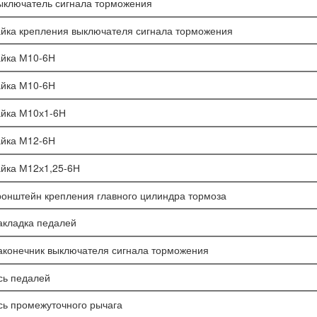
ыключатель сигнала торможения
айка крепления выключателя сигнала торможения
айка М10-6Н
айка М10-6Н
айка М10х1-6Н
айка М12-6Н
айка М12х1,25-6Н
ронштейн крепления главного цилиндра тормоза
акладка педалей
аконечник выключателя сигнала торможения
сь педалей
сь промежуточного рычага