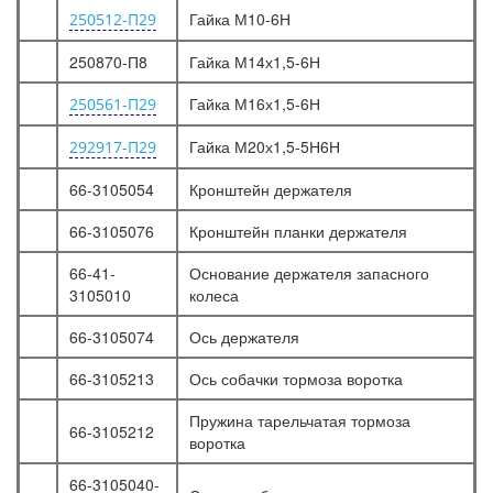
Гайка М10-6Н
250512-П29
250870-П8
Гайка М14х1,5-6Н
Гайка М16х1,5-6Н
250561-П29
Гайка М20х1,5-5Н6Н
292917-П29
66-3105054
Кронштейн держателя
66-3105076
Кронштейн планки держателя
66-41-
Основание держателя запасного
3105010
колеса
66-3105074
Ось держателя
66-3105213
Ось собачки тормоза воротка
Пружина тарельчатая тормоза
66-3105212
воротка
66-3105040-