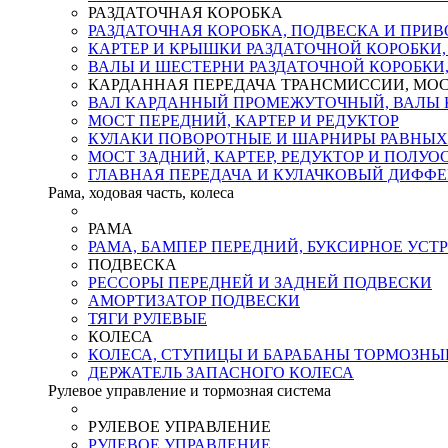
РАЗДАТОЧНАЯ КОРОБКА
РАЗДАТОЧНАЯ КОРОБКА, ПОДВЕСКА И ПРИВ
КАРТЕР И КРЫШКИ РАЗДАТОЧНОЙ КОРОБКИ
ВАЛЫ И ШЕСТЕРНИ РАЗДАТОЧНОЙ КОРОБКИ
КАРДАННАЯ ПЕРЕДАЧА ТРАНСМИССИИ, МО
ВАЛ КАРДАННЫЙ ПРОМЕЖУТОЧНЫЙ, ВАЛЫ 
МОСТ ПЕРЕДНИЙ, КАРТЕР И РЕДУКТОР
КУЛАКИ ПОВОРОТНЫЕ И ШАРНИРЫ РАВНЫХ
МОСТ ЗАДНИЙ, КАРТЕР, РЕДУКТОР И ПОЛУО
ГЛАВНАЯ ПЕРЕДАЧА И КУЛАЧКОВЫЙ ДИФФЕ
Рама, ходовая часть, колеса
РАМА
РАМА, БАМПЕР ПЕРЕДНИЙ, БУКСИРНОЕ УСТ
ПОДВЕСКА
РЕССОРЫ ПЕРЕДНЕЙ И ЗАДНЕЙ ПОДВЕСКИ
АМОРТИЗАТОР ПОДВЕСКИ
ТЯГИ РУЛЕВЫЕ
КОЛЕСА
КОЛЕСА, СТУПИЦЫ И БАРАБАНЫ ТОРМОЗНЫ
ДЕРЖАТЕЛЬ ЗАПАСНОГО КОЛЕСА
Рулевое управление и тормозная система
РУЛЕВОЕ УПРАВЛЕНИЕ
РУЛЕВОЕ УПРАВЛЕНИЕ