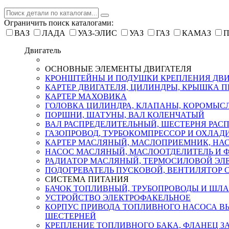
Ограничить поиск каталогами:
ВАЗ
ЛАДА
УАЗ-ЭЛИС
УАЗ
ГАЗ
КАМАЗ
П
Двигатель
ОСНОВНЫЕ ЭЛЕМЕНТЫ ДВИГАТЕЛЯ
КРОНШТЕЙНЫ И ПОДУШКИ КРЕПЛЕНИЯ ДВИ
КАРТЕР ДВИГАТЕЛЯ, ЦИЛИНДРЫ, КРЫШКА П
КАРТЕР МАХОВИКА
ГОЛОВКА ЦИЛИНДРА, КЛАПАНЫ, КОРОМЫС
ПОРШНИ, ШАТУНЫ, ВАЛ КОЛЕНЧАТЫЙ
ВАЛ РАСПРЕДЕЛИТЕЛЬНЫЙ, ШЕСТЕРНЯ РАС
ГАЗОПРОВОД, ТУРБОКОМПРЕССОР И ОХЛАД
КАРТЕР МАСЛЯНЫЙ, МАСЛОПРИЕМНИК, НАС
НАСОС МАСЛЯНЫЙ, МАСЛООТДЕЛИТЕЛЬ И 
РАДИАТОР МАСЛЯНЫЙ, ТЕРМОСИЛОВОЙ ЭЛЕ
ПОДОГРЕВАТЕЛЬ ПУСКОВОЙ, ВЕНТИЛЯТОР
СИСТЕМА ПИТАНИЯ
БАЧОК ТОПЛИВНЫЙ, ТРУБОПРОВОДЫ И ШЛ
УСТРОЙСТВО ЭЛЕКТРОФАКЕЛЬНОЕ
КОРПУС ПРИВОДА ТОПЛИВНОГО НАСОСА ВЫ
ШЕСТЕРНЕЙ
КРЕПЛЕНИЕ ТОПЛИВНОГО БАКА, ФЛАНЕЦ ЗА