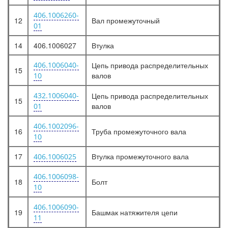
406.1006260-
12
Вал промежуточный
01
14
406.1006027
Втулка
406.1006040-
Цепь привода распределительных
15
валов
10
432.1006040-
Цепь привода распределительных
15
валов
01
406.1002096-
16
Труба промежуточного вала
10
17
Втулка промежуточного вала
406.1006025
406.1006098-
18
Болт
10
406.1006090-
19
Башмак натяжителя цепи
11