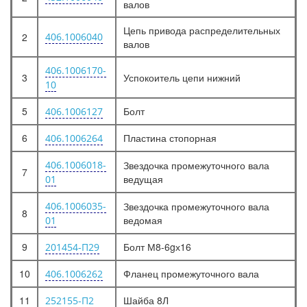
валов
Цепь привода распределительных
2
406.1006040
валов
406.1006170-
3
Успокоитель цепи нижний
10
5
Болт
406.1006127
6
Пластина стопорная
406.1006264
406.1006018-
Звездочка промежуточного вала
7
ведущая
01
406.1006035-
Звездочка промежуточного вала
8
ведомая
01
9
Болт М8-6gх16
201454-П29
10
Фланец промежуточного вала
406.1006262
11
Шайба 8Л
252155-П2