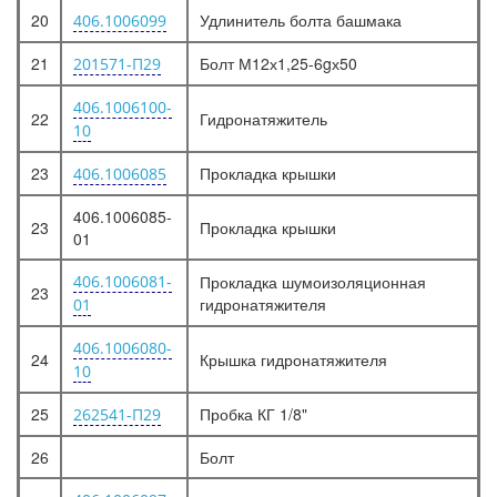
20
Удлинитель болта башмака
406.1006099
21
Болт М12х1,25-6gх50
201571-П29
406.1006100-
22
Гидронатяжитель
10
23
Прокладка крышки
406.1006085
406.1006085-
23
Прокладка крышки
01
406.1006081-
Прокладка шумоизоляционная
23
гидронатяжителя
01
406.1006080-
24
Крышка гидронатяжителя
10
25
Пробка КГ 1/8"
262541-П29
26
Болт