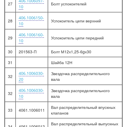
406.1006097-
27
Болт успокоителей
10
406.1006150-
28
Успокоитель цепи верхний
10
406.1006160-
29
Успокоитель цепи передний
10
30
201563-П
Болт М12х1,25-6gх30
31
Шайба 12Н
406.1006030-
Звездочка распределительного
32
вала
20
406.1006030-
Звездочка распределительного
32
вала
10
Вал распределительный впускных
33
4061.1006011
клапанов
Вал распределительный выпускных
34
4061.1006012