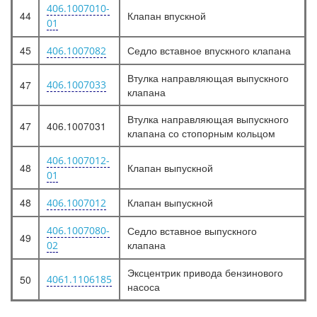
406.1007010-
44
Клапан впускной
01
45
Седло вставное впускного клапана
406.1007082
Втулка направляющая выпускного
47
406.1007033
клапана
Втулка направляющая выпускного
47
406.1007031
клапана со стопорным кольцом
406.1007012-
48
Клапан выпускной
01
48
Клапан выпускной
406.1007012
406.1007080-
Седло вставное выпускного
49
клапана
02
Эксцентрик привода бензинового
50
4061.1106185
насоса