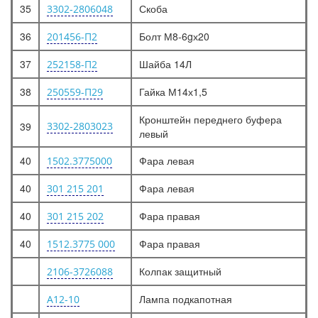
35
Скоба
3302-2806048
36
Болт М8-6gх20
201456-П2
37
Шайба 14Л
252158-П2
38
Гайка М14х1,5
250559-П29
Кронштейн переднего буфера
39
3302-2803023
левый
40
Фара левая
1502.3775000
40
Фара левая
301 215 201
40
Фара правая
301 215 202
40
Фара правая
1512.3775 000
Колпак защитный
2106-3726088
Лампа подкапотная
А12-10