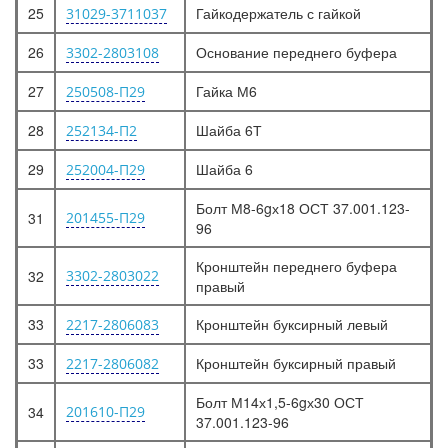
25
Гайкодержатель с гайкой
31029-3711037
26
Основание переднего буфера
3302-2803108
27
Гайка М6
250508-П29
28
Шайба 6Т
252134-П2
29
Шайба 6
252004-П29
Болт М8-6gх18 ОСТ 37.001.123-
31
201455-П29
96
Кронштейн переднего буфера
32
3302-2803022
правый
33
Кронштейн буксирный левый
2217-2806083
33
Кронштейн буксирный правый
2217-2806082
Болт М14х1,5-6gх30 ОСТ
34
201610-П29
37.001.123-96