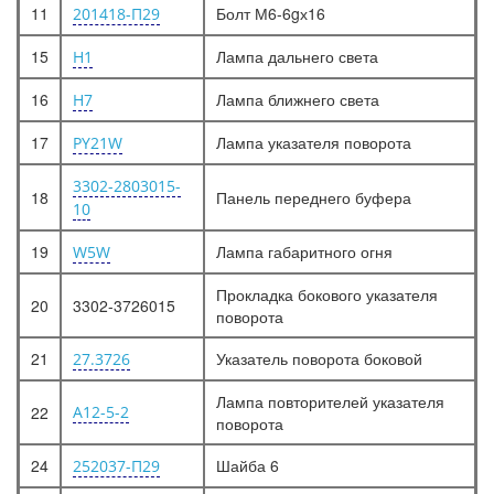
11
Болт М6-6gх16
201418-П29
15
Лампа дальнего света
Н1
16
Лампа ближнего света
Н7
17
Лампа указателя поворота
PY21W
3302-2803015-
18
Панель переднего буфера
10
19
Лампа габаритного огня
W5W
Прокладка бокового указателя
20
3302-3726015
поворота
21
Указатель поворота боковой
27.3726
Лампа повторителей указателя
22
А12-5-2
поворота
24
Шайба 6
252037-П29