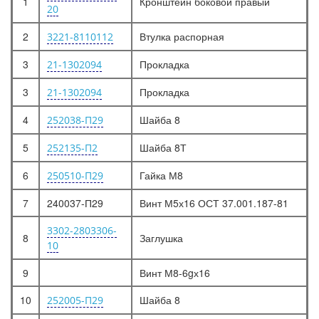
1
Кронштейн боковой правый
20
2
Втулка распорная
3221-8110112
3
Прокладка
21-1302094
3
Прокладка
21-1302094
4
Шайба 8
252038-П29
5
Шайба 8Т
252135-П2
6
Гайка М8
250510-П29
7
240037-П29
Винт М5х16 ОСТ 37.001.187-81
3302-2803306-
8
Заглушка
10
9
Винт М8-6gх16
10
Шайба 8
252005-П29