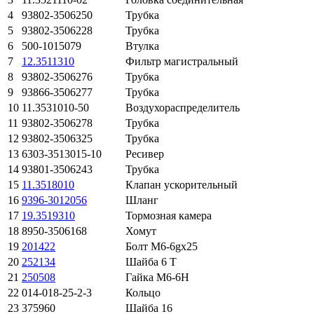
4
93802-3506250
Трубка
5
93802-3506228
Трубка
6
500-1015079
Втулка
7
12.3511310
Фильтр магистральный
8
93802-3506276
Трубка
9
93866-3506277
Трубка
10
11.3531010-50
Воздухораспределитель
11
93802-3506278
Трубка
12
93802-3506325
Трубка
13
6303-3513015-10
Ресивер
14
93801-3506243
Трубка
15
11.3518010
Клапан ускорительный
16
9396-3012056
Шланг
17
19.3519310
Тормозная камера
18
8950-3506168
Хомут
19
201422
Болт М6-6gх25
20
252134
Шайба 6 Т
21
250508
Гайка М6-6Н
22
014-018-25-2-3
Кольцо
23
375960
Шайба 16