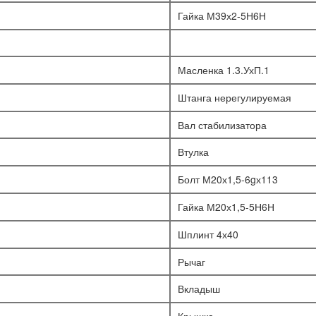
Гайка М39х2-5Н6Н
Масленка 1.3.УхП.1
Штанга нерегулируемая
Вал стабилизатора
Втулка
Болт М20х1,5-6gх113
Гайка М20х1,5-5Н6Н
Шплинт 4х40
Рычаг
Вкладыш