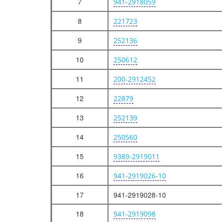
7
941-2918059
РЕГУЛЯТОР ТОРМОЗНЫХ СИЛ И ЕГО УСТАНОВКА
8
СТОЯНОЧНАЯ ТОРМОЗНАЯ СИСТЕМА МАЗ-93866, 938662
221723
СТОЯНОЧНАЯ ТОРМОЗНАЯ СИСТЕМА МАЗ-93802
9
252136
ПРИВОД СТОЯНОЧНОГО ТОРМОЗА
10
250612
КАМЕРА ТОРМОЗНАЯ
ЭЛЕКТРООБОРУДОВАНИЕ
11
200-2912452
ЭЛЕКТРООБОРУДОВАНИЕ МАЗ-93866
12
22879
ЭЛЕКТРООБОРУДОВАНИЕ МАЗ-93802
13
252139
ПЛАТФОРМА
14
250560
УСТАНОВКА НАСТИЛА И ПАНЕЛЕЙ НАСТИЛА
УСТАНОВКА НАСТИЛА
15
9389-2919011
УСТАНОВКА БОРТОВ И СТОЕК
16
941-2919026-10
УСТАНОВКА ДВЕРЕЙ, ЯЩИКОВ И УПОРОВ
17
941-2919028-10
УСТАНОВКА КАРКАСА И ТЕНТА
УСТАНОВКА БРЫЗГОВИКОВ
18
941-2919098