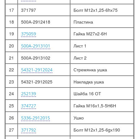
17
371797
Болт М12х1,25-6hх75
18
500А-2912418
Пластина
19
Гайка М27х2-6Н
375059
20
Лист 1
500А-2913101
21
500А-2913102
Лист 2
22
Стремянка ушка
54321-2912024
23
54321-2912025
Накладка ушка
24
Шайба 16 ОТ
252139
25
Гайка М16х1,5-5Н6Н
374727
26
Ушко
5336-2912015
27
Болт М12х1,25-6gх190
371792