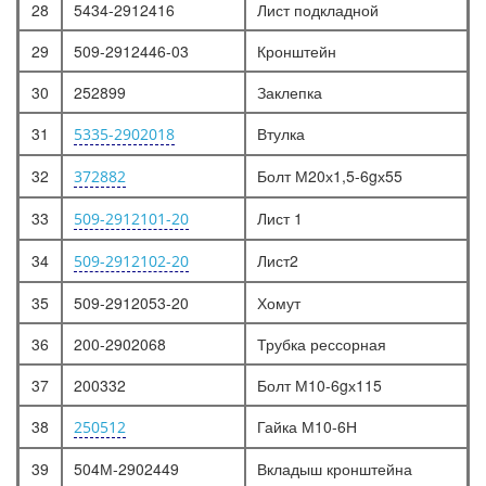
28
5434-2912416
Лист подкладной
29
509-2912446-03
Кронштейн
30
252899
Заклепка
31
Втулка
5335-2902018
32
Болт М20х1,5-6gх55
372882
33
Лист 1
509-2912101-20
34
Лист2
509-2912102-20
35
509-2912053-20
Хомут
36
200-2902068
Трубка рессорная
37
200332
Болт М10-6gх115
38
Гайка М10-6Н
250512
39
504М-2902449
Вкладыш кронштейна