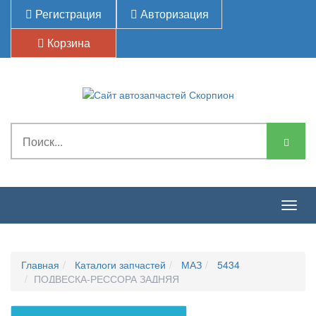
Регистрация
Авторизация
Корзина
Togg
navig
Главная
Каталоги запчастей
МАЗ
5434
ПОДВЕСКА-РЕССОРА ЗАДНЯЯ