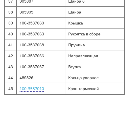
37
305887
Шайба 6
38
305905
Шайба
39
100-3537060
Крышка
40
100-3537063
Рукоятка в сборе
41
100-3537068
Пружина
42
100-3537066
Направляющая
43
100-3537067
Втулка
44
489326
Кольцо упорное
45
Кран тормозной
100-3537010