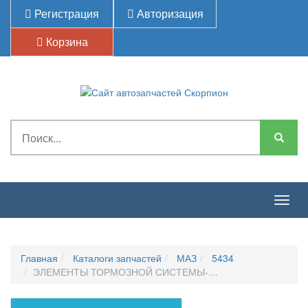
Регистрация
Авторизация
Корзина
Togg
navig
Главная
Каталоги запчастей
МАЗ
5434
ЭЛЕМЕНТЫ ТОРМОЗНОЙ СИСТЕМЫ-КРАН ТОРМОЗНОЙ С