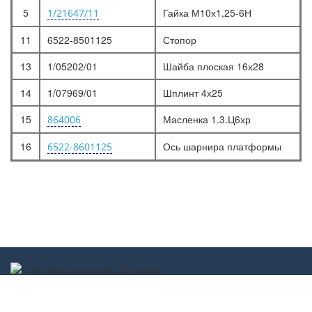
5
Гайка М10х1,25-6Н
1/21647/11
11
6522-8501125
Стопор
13
1/05202/01
Шайба плоская 16х28
14
1/07969/01
Шплинт 4х25
15
Масленка 1.3.Ц6хр
864006
16
Ось шарнира платформы
6522-8601125
Scorpion-car.ru 2017-2022 ©
scorpion-car@mail.ru
г. Дзержинск
Обратная связь
ул. Молодежная, д. 13