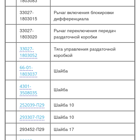
1803083
33027-
Рычаг включения блокировки
1803015
дифференциала
33027-
Рычаг переключения передач
1803020
раздаточной коробки
33027-
Тяга управления раздаточной
коробкой
1803052
66-01-
Шайба
1803037
4301-
Шайба
3508035
Шайба 10
252039-П29
Шайба 10
293307-П29
293452-П29
Шайба 17