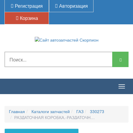
Регистрация
Авторизация
Корзина
Togg
navig
Главная
Каталоги запчастей
ГАЗ
330273
РАЗДАТОЧНАЯ КОРОБКА.-РАЗДАТОЧНАЯ КОРОБКА. ПРИВ