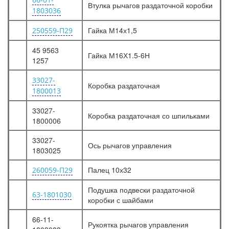
Втулка рычагов раздаточной коробки
1803036
Гайка М14х1,5
250559-П29
45 9563
Гайка М16Х1.5-6Н
1257
33027-
Коробка раздаточная
1800013
33027-
Коробка раздаточная со шпильками
1800006
33027-
Ось рычагов управления
1803025
Палец 10х32
260059-П29
Подушка подвески раздаточной
63-1801030
коробки с шайбами
66-11-
Рукоятка рычагов управления