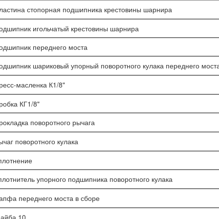
ластина стопорная подшипника крестовины шарнира
одшипник игольчатый крестовины шарнира
одшипник переднего моста
одшипник шариковый упорный поворотного кулака переднего мост
ресс-масленка К1/8"
робка КГ1/8"
рокладка поворотного рычага
ычаг поворотного кулака
плотнение
плотнитель упорного подшипника поворотного кулака
апфа переднего моста в сборе
айба 10