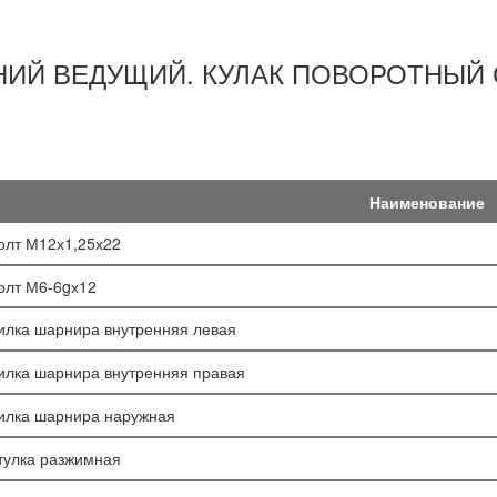
НИЙ ВЕДУЩИЙ. КУЛАК ПОВОРОТНЫЙ 
Наименование
олт М12х1,25х22
олт М6-6gх12
илка шарнира внутренняя левая
илка шарнира внутренняя правая
илка шарнира наружная
тулка разжимная