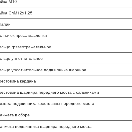
айка М10
айка СпМ12х1,25
лапан
олпачок пресс-масленки
ольцо грязеотражательное
ольцо уплотнительное
ольцо уплотнительное подшипника шарнира
рестовина кардана
рестовина шарнира переднего моста с сальниками
рышка подшипника крестовины переднего моста
анжета в сборе
анжета подшипника шарнира переднего моста