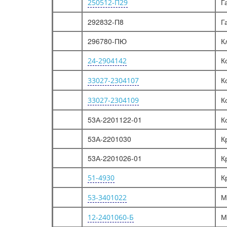
Г
250512-П29
ДЕТАЛИ И УЗЛЫ НЕ ВОШЕДШИЕ В
ИЛЛЮСТРАЦИИ.
292832-П8
Г
ДЕТАЛИ И УЗЛЫ НЕ ВОШЕДШИЕ В ИЛЛЮСТРАЦИИ.
296780-ПЮ
К
К
24-2904142
К
33027-2304107
К
33027-2304109
53А-2201122-01
К
53А-2201030
К
53А-2201026-01
К
К
51-4930
М
53-3401022
М
12-2401060-Б