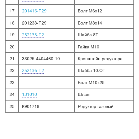
17
Болт М6х12
201416-П29
18
201238-П29
Болт М8х14
19
Шайба 8Т
252135-П2
20
Гайка М10
21
33025-4404460-10
Кронштейн редуктора
22
Шайба 10.ОТ
252136-П2
23
Болт М10х25
24
Шланг
131010
25
К901718
Редуктор газовый