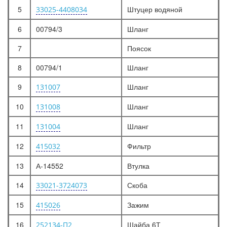
5
Штуцер водяной
33025-4408034
6
00794/3
Шланг
7
Поясок
8
00794/1
Шланг
9
Шланг
131007
10
Шланг
131008
11
Шланг
131004
12
Фильтр
415032
13
А-14552
Втулка
14
Скоба
33021-3724073
15
Зажим
415026
16
Шайба 6Т
252134-П2