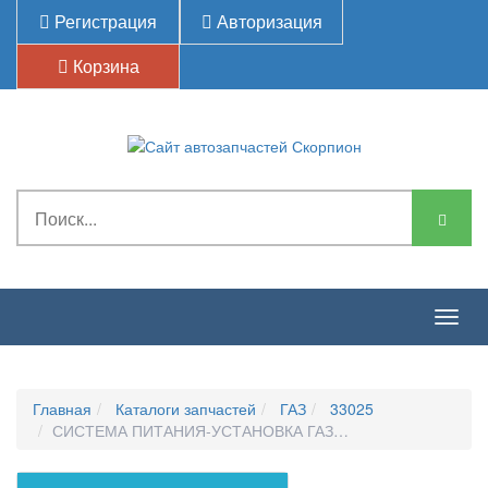
Регистрация
Авторизация
Корзина
Togg
navig
Главная
Каталоги запчастей
ГАЗ
33025
СИСТЕМА ПИТАНИЯ-УСТАНОВКА ГАЗОВОГО ОБОРУДОВА