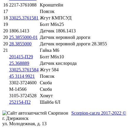
16
2217-3761088
Кронштейн
17
Поясок
18
33025.3761581
Жгут КМПСУД
19
Болт М6х25
20
1806.1413
Датчик 1806.1413
20
25.3855000-01
Датчик неровной дороги
20
28.3855000
Датчик неровной дороги 28.3855
21
Гайка М6
201415-П29
Болт М6х10
25.368889
Датчик кислорода
33025.3761584
Жгут 584
45 3114 9921
Поясок
3302-3724600
Скоба
М-14566
Скоба
3105-3724528
Хомут
252154-П2
Шайба 6Л
Scorpion-car.ru 2017-2022 ©
г. Дзержинск
ул. Молодежная, д. 13