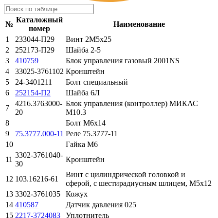
Каталожный
№
Наименование
номер
1
233044-П29
Винт 2М5х25
2
252173-П29
Шайба 2-5
3
410759
Блок управления газовый 2001NS
4
33025-3761102
Кронштейн
5
24-3401211
Болт специальный
6
252154-П2
Шайба 6Л
4216.3763000-
Блок управления (контроллер) МИКАС
7
20
М10.3
8
Болт М6х14
9
75.3777.000-11
Реле 75.3777-11
10
Гайка М6
3302-3761040-
11
Кронштейн
30
Винт с цилиндрической головкой и
12
103.16216-61
сферой, с шестирадиусным шлицем, М5х12
13
3302-3761035
Кожух
14
410587
Датчик давления 025
15
2217-3724083
Уплотнитель