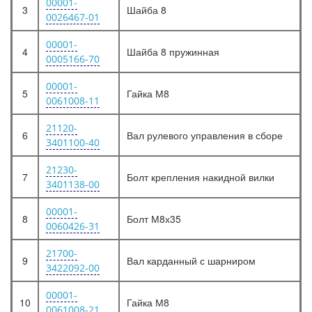
00001-
3
Шайба 8
0026467-01
00001-
4
Шайба 8 пружинная
0005166-70
00001-
5
Гайка М8
0061008-11
21120-
6
Вал рулевого управления в сборе
3401100-40
21230-
7
Болт крепления накидной вилки
3401138-00
00001-
8
Болт М8х35
0060426-31
21700-
9
Вал карданный с шарниром
3422092-00
00001-
10
Гайка М8
0061008-21