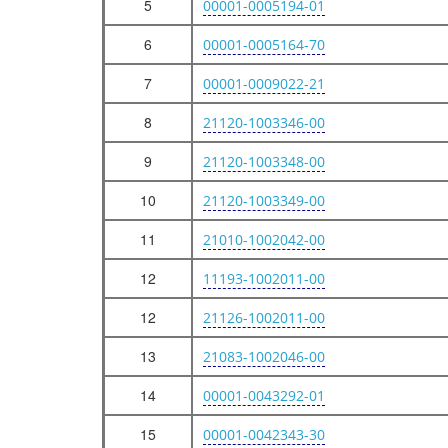
СИСТЕМА ПИТАНИЯ
5
00001-0005194-01
ТРУБОПРОВОДЫ ТОПЛИВНЫЕ
6
00001-0005164-70
РАМПА И ФОРСУНКИ
7
00001-0009022-21
СИСТЕМА ПОДАЧИ ВОЗДУХА
ПЕДАЛЬ ПРИВОДА АКСЕЛЕРАТОРА
8
21120-1003346-00
ПРИВОД АКСЕЛЕРАТОРА
9
21120-1003348-00
МОДУЛЬ ВПУСКА
10
21120-1003349-00
СИСТЕМА ВЫПУСКА ОТРАБОТАВШИХ ГАЗОВ
11
21010-1002042-00
ТРУБА ПРИЕМНАЯ С НЕЙТРАЛИЗАТОРОМ
ТРУБА ПРИЕМНАЯ С НЕЙТРАЛИЗАТОРОМ
12
11193-1002011-00
ГЛУШИТЕЛИ
12
21126-1002011-00
СИСТЕМА СМАЗКИ
13
21083-1002046-00
СИСТЕМА СМАЗКИ И ВЕНТИЛЯЦИИ
14
00001-0043292-01
СИСТЕМА ОХЛАЖДЕНИЯ
15
00001-0042343-30
СИСТЕМА ОХЛАЖДЕНИЯ