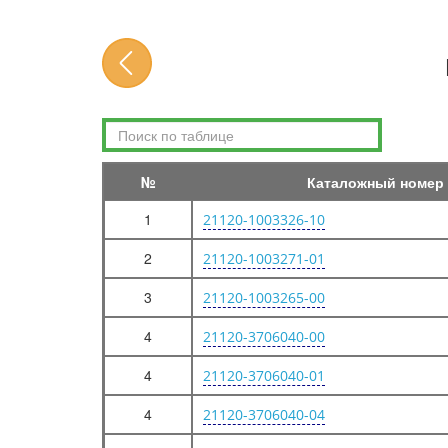
ДВИГАТЕЛЬ
ДВИГАТЕЛЬ
ПОДВЕСКА ДВИГАТЕЛЯ
КРОНШТЕЙН ВЕРХНЕЙ ОПОРЫ ДВИГАТЕЛЯ
ОСНОВНЫЕ ЭЛЕМЕНТЫ ДВИГАТЕЛЯ
№
Каталожный номер
БЛОК ЦИЛИНДРОВ И ГОЛОВКА БЛОКА
КАРТЕР МАСЛЯНЫЙ И КРЫШКИ БЛОКА ЦИЛИНДРОВ
1
21120-1003326-10
ВАЛ КОЛЕНЧАТЫЙ И МАХОВИК
2
21120-1003271-01
ШАТУНЫ И ПОРШНИ
3
21120-1003265-00
ШАТУНЫ И ПОРШНИ
ПРИВОД РАСПРЕДЕЛИТЕЛЬНЫХ ВАЛОВ
4
21120-3706040-00
ПРИВОД РАСПРЕДЕЛИТЕЛЬНЫХ ВАЛОВ
4
21120-3706040-01
ПРИВОД ВСПОМОГАТЕЛЬНЫХ АГРЕГАТОВ (КУ)
4
МЕХАНИЗМ ГАЗОРАСПРЕДЕЛИТЕЛЬНЫЙ
21120-3706040-04