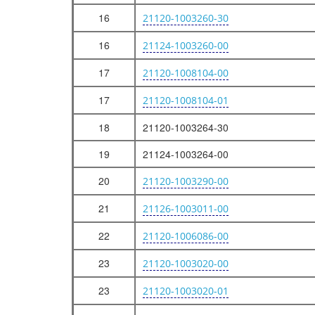
РАДИАТОР
16
21120-1003260-30
НАСОС ВОДЯНОЙ
16
21124-1003260-00
Трансмиссия
17
21120-1008104-00
СЦЕПЛЕНИЕ
17
21120-1008104-01
СЦЕПЛЕНИЕ
Ходовая часть
18
21120-1003264-30
ПОДВЕСКА
19
21124-1003264-00
ЭЛЕМЕНТЫ ПЕРЕДНЕЙ ПОДВЕСКИ
20
21120-1003290-00
СТОЙКИ ТЕЛЕСКОПИЧЕСКИЕ ПЕРЕДНЕЙ ПОДВЕСКИ
21
21126-1003011-00
ПОДВЕСКА ЗАДНЯЯ
22
РЫЧАГИ ЗАДНЕЙ ПОДВЕСКИ С ТОРМОЗАМИ
21120-1006086-00
КУЛАКИ ПОВОРОТНЫЕ И СТУПИЦЫ
23
21120-1003020-00
КОЛЕСА
23
21120-1003020-01
КОЛЕСА