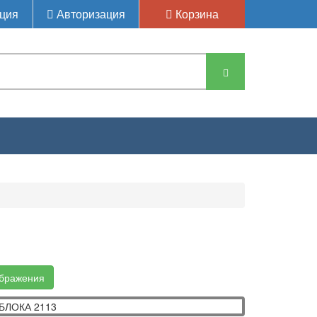
ция
Авторизация
Корзина
А БЛОКА
ображения