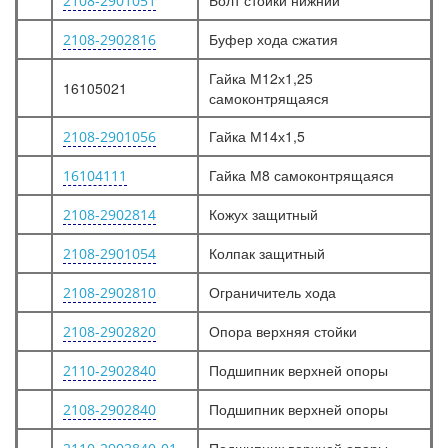
Болт стойки нижний
2108-2901051
Буфер хода сжатия
2108-2902816
Гайка М12х1,25
16105021
самоконтрящаяся
Гайка М14х1,5
2108-2901056
Гайка М8 самоконтрящаяся
16104111
Кожух защитный
2108-2902814
Колпак защитный
2108-2901054
Ограничитель хода
2108-2902810
Опора верхняя стойки
2108-2902820
Подшипник верхней опоры
2110-2902840
Подшипник верхней опоры
2108-2902840