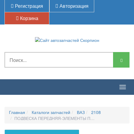
Регистрация
Авторизация
Корзина
Togg
navig
Главная
Каталоги запчастей
ВАЗ
2108
ПОДВЕСКА ПЕРЕДНЯЯ-ЭЛЕМЕНТЫ ПЕРЕДНЕЙ ПОДВЕСКИ