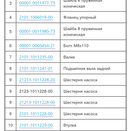
Шайба 6 пружинная
3
00001-0011977-73
коническая
4
Фланец упорный
2101-1006018-00
Шайба 8 пружинная
5
00001-0011980-73
коническая
6
Болт М8х110
00001-0060454-21
7
Валик
2101-1011235-00
8
Подшипник вала задний
2101-1011241-01
9
Шестерня насоса
21213-1011228-20
9
2123-1011228-00
Шестерня насоса
9
Шестерня насоса
21213-1011228-00
9
Шестерня насоса
2101-1011228-00
10
Втулка
2101-1011229-00