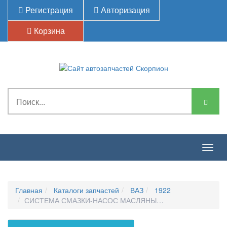
Регистрация
Авторизация
Корзина
Togg
navig
Главная
Каталоги запчастей
ВАЗ
1922
СИСТЕМА СМАЗКИ-НАСОС МАСЛЯНЫЙ И ПРИВОД