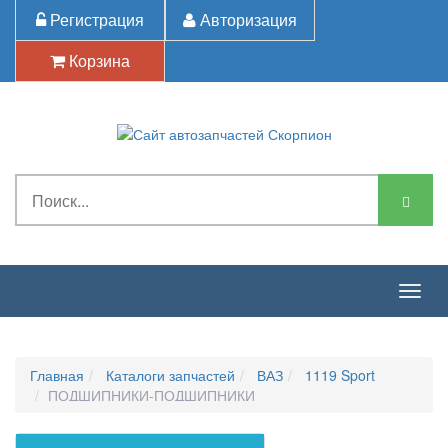
Регистрация
Авторизация
Корзина
Togg
navig
Главная
Каталоги запчастей
ВАЗ
1119 Sport
ПОДШИПНИКИ-ПОДШИПНИКИ