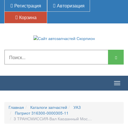
Регистрация
Авторизация
Корзина
Togg
navig
Главная
Каталоги запчастей
УАЗ
Патриот 316300-0000305-11
3 ТРАНСМИССИЯ-Вал Карданный Моста Заднего