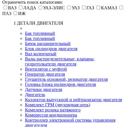
Ограничить поиск каталогами:
ВАЗ
ЛАДА
УАЗ-ЭЛИС
УАЗ
ГАЗ
КАМАЗ
ПАЗ
ИЖ
1 ДЕТАЛИ ДВИГАТЕЛЯ
Бак топливный
Бак топливный
Бачок расширительный
Блок цилиндров двигателя
Вал коленчатый
Валы распределительные, клапаны,
гидротолкатели двигателя
Вентилятор с муфтой
Генератор двигателя
Глушитель основной, резонатор двигателя
Головка блока цилиндров двигателя
Датчики двигателя
Двигатель
Коллектор выпускной и нейтрализатор двигателя
Комплект ГРМ (двухрядная цепь)
Комплект ролика натяжного
Компрессор кондиционера
Контроллер электронной системы управления
двигателем