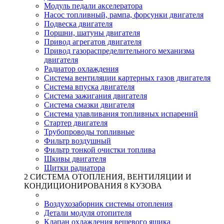
Модуль педали акселератора
Насос топливный, рампа, форсунки двигателя
Подвеска двигателя
Поршни, шатуны двигателя
Привод агрегатов двигателя
Привод газораспределительного механизма
двигателя
Радиатор охлаждения
Система вентиляции картерных газов двигателя
Система впуска двигателя
Система зажигания двигателя
Система смазки двигателя
Система улавливания топливных испарений
Стартер двигателя
Трубопроводы топливные
Фильтр воздушный
Фильтр тонкой очистки топлива
Шкивы двигателя
Щитки радиатора
2 СИСТЕМА ОТОПЛЕНИЯ, ВЕНТИЛЯЦИИ И
КОНДИЦИОНИРОВАНИЯ 8 КУЗОВА
Воздухозаборник системы отопления
Детали модуля отопителя
Клапан охлаждения вещевого ящика