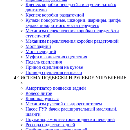
Крепеж коробки передач 5-ти ступенччатой к
двигателю
Крепеж коробки раздаточной
Кулаки поворотные, шкворни, шарниры, цапфа
кулака поворотного моста переднего
Механизм переключения коробки передач 5-ти
ступенчатой
Механизм переключения коробки раздаточной
Мост задний
Мост передний
Муфта выключения сцепления
Педаль сцепления
Привод сцепления на кузове
Привод сцепления на шасси
4 СИСТЕМА ПОДВЕСКИ И РУЛЕВОЕ УПРАВЛЕНИЕ
Амортизатор подвески задней
Колесо литое
Колонка рулевая
Механизм рулевой с гидроусилителем
Насос ГУР, бачок расширительный масляный,
шланги
Пружины, амортизаторы подвески передней
Рессора подвески задней
Стабилизатор подвески задней