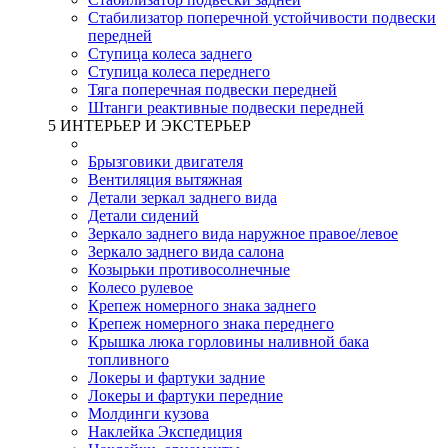
Стабилизатор поперечной устойчивости подвески
передней
Ступица колеса заднего
Ступица колеса переднего
Тяга поперечная подвески передней
Штанги реактивные подвески передней
5 ИНТЕРЬЕР И ЭКСТЕРЬЕР
Брызговики двигателя
Вентиляция вытяжная
Детали зеркал заднего вида
Детали сидений
Зеркало заднего вида наружное правое/левое
Зеркало заднего вида салона
Козырьки противосолнечные
Колесо рулевое
Крепеж номерного знака заднего
Крепеж номерного знака переднего
Крышка люка горловины наливной бака
топливного
Локеры и фартуки задние
Локеры и фартуки передние
Молдинги кузова
Наклейка Экспедиция