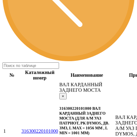
Каталожный
№
Наименование
Пр
номер
ВАЛ КАРДАННЫЙ
ЗАДНЕГО МОСТА
×
316300220101000 ВАЛ
КАРДАННЫЙ ЗАДНЕГО
ВАЛ КА
МОСТА (ДЛЯ А/М УАЗ
ЗАДНЕГО
ПАТРИОТ, РК DYMOS, ДВ.
А/М УАЗ 
ЗМЗ, L MAX = 1056 ММ , L
1
316300220101000
MIN = 1001 ММ)
DYMOS, Д