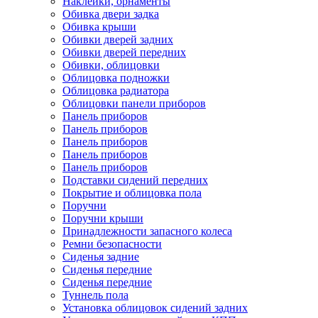
Наклейки, орнаменты
Обивка двери задка
Обивка крыши
Обивки дверей задних
Обивки дверей передних
Обивки, облицовки
Облицовка подножки
Облицовка радиатора
Облицовки панели приборов
Панель приборов
Панель приборов
Панель приборов
Панель приборов
Панель приборов
Подставки сидений передних
Покрытие и облицовка пола
Поручни
Поручни крыши
Принадлежности запасного колеса
Ремни безопасности
Сиденья задние
Сиденья передние
Сиденья передние
Туннель пола
Установка облицовок сидений задних