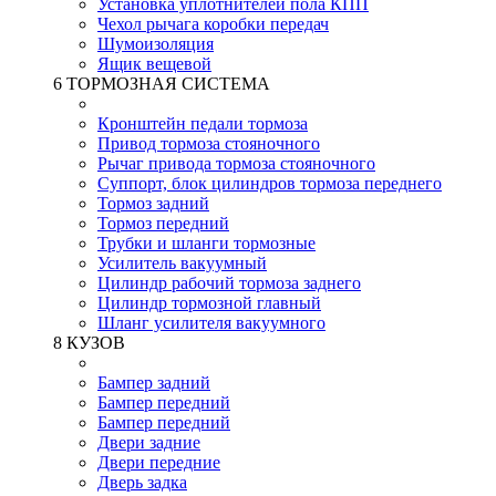
Установка уплотнителей пола КПП
Чехол рычага коробки передач
Шумоизоляция
Ящик вещевой
6 ТОРМОЗНАЯ СИСТЕМА
Кронштейн педали тормоза
Привод тормоза стояночного
Рычаг привода тормоза стояночного
Суппорт, блок цилиндров тормоза переднего
Тормоз задний
Тормоз передний
Трубки и шланги тормозные
Усилитель вакуумный
Цилиндр рабочий тормоза заднего
Цилиндр тормозной главный
Шланг усилителя вакуумного
8 КУЗОВ
Бампер задний
Бампер передний
Бампер передний
Двери задние
Двери передние
Дверь задка