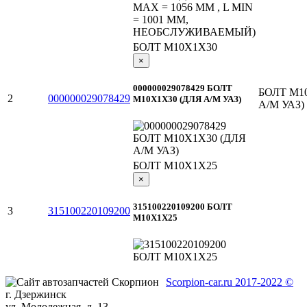
БОЛТ М10Х1Х30
×
000000029078429 БОЛТ
БОЛТ М1
2
000000029078429
М10Х1Х30 (ДЛЯ А/М УАЗ)
А/М УАЗ)
БОЛТ М10Х1Х25
×
315100220109200 БОЛТ
3
315100220109200
М10Х1Х25
Scorpion-car.ru 2017-2022 ©
г. Дзержинск
ул. Молодежная, д. 13