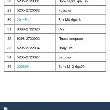
28
5205-2720081
Прокладка крышки
29
5205-2720082
Крышка
30
Бот М8-6gх16
201454
31
9398-2722020
Ось
32
9398-2722022
Плита опорная
33
5205-2722034
Подушка
34
5205-2723027
Башмак
35
Болт М12-6gх50
200369