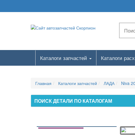
C121. Привод гидротормозов
C130. Привод регулятора давления
C142. Гидроагрегат и датчики скорости колес
C150. Цилиндр колесный заднего тормоза
C161. Регулятор давления тормозов
C170. Привод стояночного тормоза
C171. Привод стояночного тормоза
Каталоги запчастей
Каталоги рас
C200. Тормоза передние
C201. Тормоза передние
C210. Суппорты передних тормозов
Главная
Каталоги запчастей
ЛАДА
Niva 2
C211. Суппорты передних тормозов
C220. Тормоза задние в сборе
ПОИСК ДЕТАЛИ ПО КАТАЛОГАМ
C230. Тормоза задние
D. УПРАВЛЕНИЕ РУЛЕВОЕ,
ПОДВЕСКА И КОЛЕСА
D100. Колонка рулевая