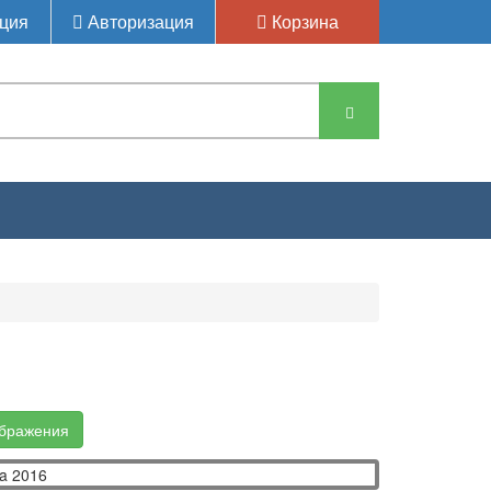
ция
Авторизация
Корзина
нка Рулевая
ображения