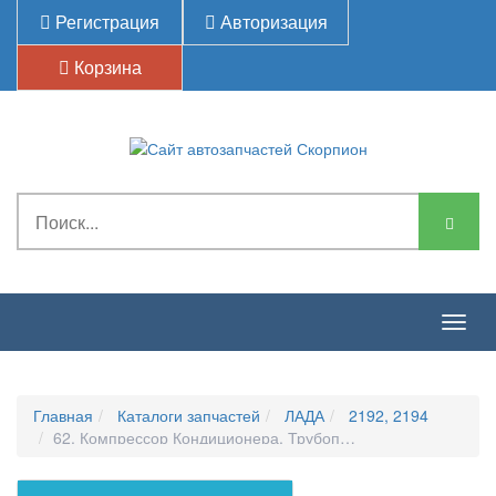
Регистрация
Авторизация
Корзина
Togg
navig
Главная
Каталоги запчастей
ЛАДА
2192, 2194
62. Компрессор Кондиционера, Трубопроводы-621010. Сис