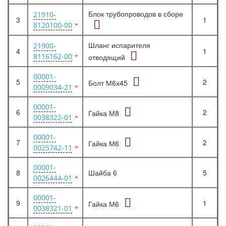
Блок трубопроводов в сборе
21910-
3
1
8120100-00
Шланг испарителя
21900-
4
1
8116162-00
отводящий
00001-
5
2
Болт М6х45
0009034-21
00001-
6
2
Гайка М8
0038322-01
00001-
7
2
Гайка М6
0025742-11
00001-
8
Шайба 6
5
0026444-01
00001-
9
1
Гайка М6
0038321-01