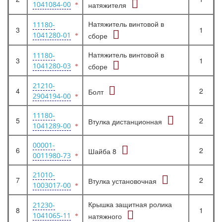
1041084-00
натяжителя
Натяжитель винтовой в
11180-
3
1
1041280-01
сборе
Натяжитель винтовой в
11180-
3
1
1041280-03
сборе
21210-
4
2
Болт
2904194-00
11180-
5
2
Втулка дистанционная
1041289-00
00001-
6
2
Шайба 8
0011980-73
21010-
7
2
Втулка установочная
1003017-00
Крышка защитная ролика
21230-
8
1
1041065-11
натяжного