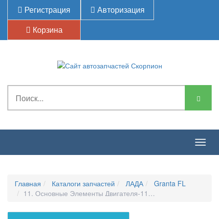
Регистрация
Авторизация
Корзина
Togg
navig
Главная
Каталоги запчастей
ЛАДА
Granta FL
11. Основные Элементы Двигателя-118320. Кронштейн Прив