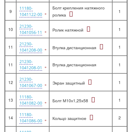
Болт крепления натяжного
11180-
9
1
1041122-00
ролика
21230-
10
1
Ролик натяжной
1041056-11
21230-
11
1
Втулка дистанционная
1041208-00
21230-
11
Втулка дистанционная
1
1041208-01
21230-
12
1
Экран защитный
1041067-00
11180-
13
1
Болт М10х1,25х58
1041082-00
11180-
14
2
Кольцо защитное
1041086-00