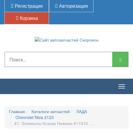
Регистрация
Авторизация
Корзина
Togg
navig
Главная
Каталоги запчастей
ЛАДА
Chevrolet Niva 2123
41. Элементы Кузова Нижние-411010. Каркас Передка