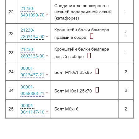
Соединитель лонжерона с
21230-
22
нижней поперечиной левый
1
8401099-70
(катафорез)
Кронштейн балки бампера
21230-
23
1
2803134-00
правый в сборе
Кронштейн балки бампера
21230-
23
1
2803135-00
левый в сборе
00001-
24
2
Болт М10х1,25х65
0013437-21
00001-
24
2
Болт М10х1,25х70
0058888-21
00001-
25
Болт М6х16
2
0041147-10