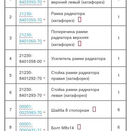
верхний левый (катафорез)
8403393-70
Рамка радиатора
21230-
2
1
8401050-70
(катафорез)
Поперечина рамки
21230-
радиатора верхняя
3
1
8401060-70
(катафорез)
21230-
4
Усилитель рамки радиатора
1
8401058-00
21230-
Стойка рамки радиатора
5
1
8401292-70
правая (катафорез)
21230-
Стойка рамки радиатора
6
1
8401293-70
левая (катафорез)
00001-
7
6
Шайба 8 стопорная
0025983-70
00001-
8
6
Болт М8х14
0060431-21