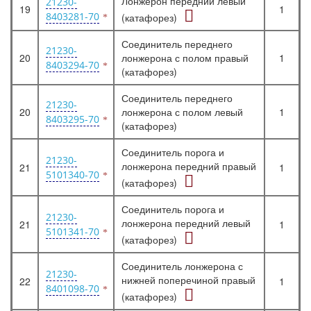
Лонжерон передний левый
21230-
19
1
8403281-70
(катафорез)
Соединитель переднего
21230-
20
лонжерона с полом правый
1
8403294-70
(катафорез)
Соединитель переднего
21230-
20
лонжерона с полом левый
1
8403295-70
(катафорез)
Соединитель порога и
21230-
лонжерона передний правый
21
1
5101340-70
(катафорез)
Соединитель порога и
21230-
лонжерона передний левый
21
1
5101341-70
(катафорез)
Соединитель лонжерона с
21230-
нижней поперечиной правый
22
1
8401098-70
(катафорез)