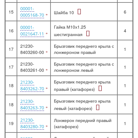
00001-
15
6
Шайба 10
0005168-70
Гайка М10х1.25
00001-
16
4
0021647-11
шестигранная
21230-
Брызговик переднего крыла с
17
1
8403260-00
лонжероном правый
21230-
Брызговик переднего крыла с
17
1
8403261-00
лонжероном левый
Брызговик переднего крыла
21230-
18
1
8403262-70
правый (катафорез)
Брызговик переднего крыла
21230-
18
1
8403263-70
левый (катафорез)
21230-
Лонжерон передний правый
19
1
(катафорез)
8403280-70