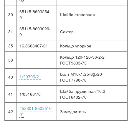
02
65115-8603254-
30
Шайба стопорная
91
65115-8603029-
31
Сектор
91
35
16.8603407-01
Кольцо упорное
Кольцо 120-126-36-2-2
38
ГОСТ9833-73
Болт М10х1,25-6gх20
40
1/59705/21
ГОСТ7798-70
Шайба пружинная 10,2
41
1/05168/70
ГОСТ6402-70
452801-8603610-
42
Замедлитель
01