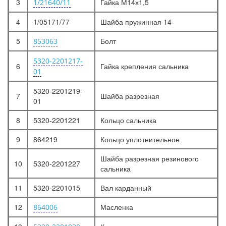
3
Гайка М14х1,5
1/21640/11
4
1/05171/77
Шайба пружинная 14
5
Болт
853063
5320-2201217-
6
Гайка крепления сальника
01
5320-2201219-
7
Шайба разрезная
01
8
5320-2201221
Кольцо сальника
9
864219
Кольцо уплотнительное
Шайба разрезная резинового
10
5320-2201227
сальника
11
5320-2201015
Вал карданный
12
Масленка
864006