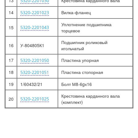
13
Крестовина карданного вала
5320-2201030
14
Вилка-фланец
5320-2201023
Уплотнение подшипника
15
5320-2201043
торцевое
Подшипник роликовый
16
У-804805К1
игольчатый
17
Пластина упорная
5320-2201050
18
Пластина стопорная
5320-2201051
19
1/60432/21
Болт М8-6gх16
Крестовина карданного вала
20
5320-2201025
(комплект)