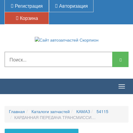
Регистрация
Авторизация
Корзина
Togg
navig
Главная
Каталоги запчастей
КАМАЗ
54115
КАРДАННАЯ ПЕРЕДАЧА ТРАНСМИССИИ-ВАЛ КАРДАННЫЙ З