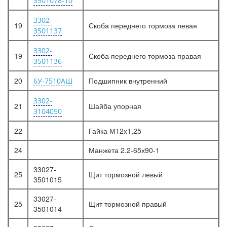
3501078-10
3302-
19
Скоба переднего тормоза левая
3501137
3302-
19
Скоба переднего тормоза правая
3501136
20
Подшипник внутренний
6У-7510АШ
3302-
21
Шайба упорная
3104050
22
Гайка М12х1,25
24
Манжета 2.2-65х90-1
33027-
25
Щит тормозной левый
3501015
33027-
25
Щит тормозной правый
3501014