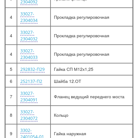
2304092
33027-
4
Прокладка регулировочная
2304034
33027-
4
Прокладка регулировочная
2304032
33027-
4
Прокладка регулировочная
2304033
5
Гайка СП М12х1,25
292832-П29
6
Шайба 12.ОТ
252137-П2
33027-
7
Фланец ведущий переднего моста
2304091
33027-
8
Кольцо
2304072
3302-
9
Гайка наружная
2401054-01