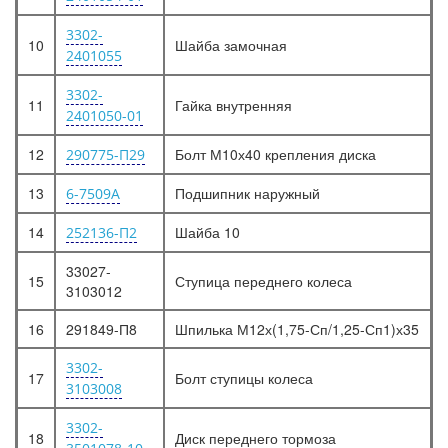
3302-
10
Шайба замочная
2401055
3302-
11
Гайка внутренняя
2401050-01
12
Болт М10х40 крепления диска
290775-П29
13
Подшипник наружный
6-7509А
14
Шайба 10
252136-П2
33027-
15
Ступица переднего колеса
3103012
16
291849-П8
Шпилька М12х(1,75-Сп/1,25-Сп1)х35
3302-
17
Болт ступицы колеса
3103008
3302-
18
Диск переднего тормоза